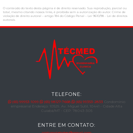
O conteúdo do texto desta página é de direito reservado. Sua reprodução, parcial ou
total, mesmo citando nossos links, é proibida sem a autorização do autor. Crime de
violação de direito autoral – artigo 184 do Código Penal –
Lei 9610/98 - Lei de direitos
autorais
.
TELEFONE:
(65) 99953-1099
(65) 98127-7668
(65) 99353-2833
Condomínio
empresarial Endereço: 10529, Av. Miguel Sutil, 10441 - Cidade Alta
Cuiabá/MT - CEP: 78043-305
ENTRE EM CONTATO:
cristianolabotec@gmail.com