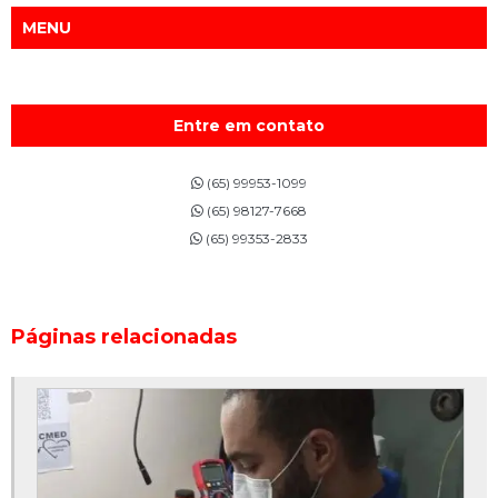
MENU
Entre em contato
(65) 99953-1099
(65) 98127-7668
(65) 99353-2833
Páginas relacionadas