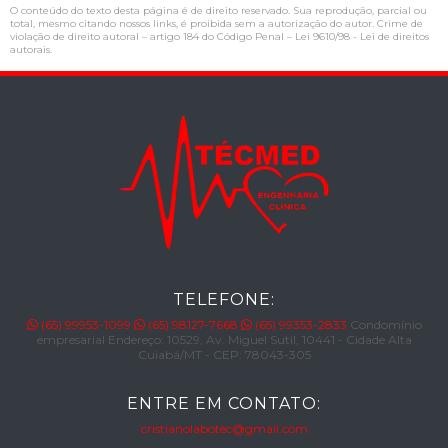
O conteúdo do texto desta página é de direito reservado. Sua reprodução, parcial ou
total, mesmo citando nossos links, é proibida sem a autorização do autor. Crime de
violação de direito autoral – artigo 184 do Código Penal –
Lei 9610/98 - Lei de direitos
autorais
.
TELEFONE:
(65) 99953-1099
(65) 98127-7668
(65) 99353-2833
Condomínio
empresarial Endereço: 10529, Av. Miguel Sutil, 10441 - Cidade Alta
Cuiabá/MT - CEP: 78043-305
ENTRE EM CONTATO:
cristianolabotec@gmail.com