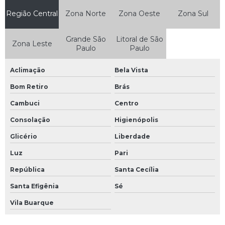
Região Central
Zona Norte
Zona Oeste
Zona Sul
Grande São
Litoral de São
Zona Leste
Paulo
Paulo
Aclimação
Bela Vista
Bom Retiro
Brás
Cambuci
Centro
Consolação
Higienópolis
Glicério
Liberdade
Luz
Pari
República
Santa Cecília
Santa Efigênia
Sé
Vila Buarque