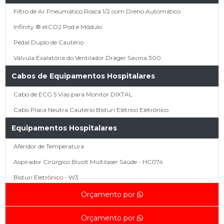
Filtro de Ar Pneumático Rosca 1/2 com Dreno Automático
Infinity ® etCO2 Pod e Módulo
Pedal Duplo de Cautério
Válvula Exalatória do Ventilador Dräger Savina 300
Cabos de Equipamentos Hospitalares
Cabo de ECG 5 Vias para Monitor DIXTAL
Cabo Placa Neutra Cautério Bisturi Elétrico Eletrônico
Equipamentos Hospitalares
Aferidor de Temperatura
Aspirador Cirúrgico Bivolt Multilaser Saúde - HC074
Bisturi Eletrônico - W3
Bisturi Eletrônico BP-150 - EMAI
Orçamento por
Bisturi ValleyLab Force 2 (Recondicionado)
Orçamento por
Bisturi WEM SS 500 110v