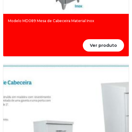
Modelo MD089 Mesa de Cabeceira Material Inox
Ver produto