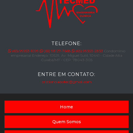
TELEFONE:
(65) 99953-1099
(65) 98127-7668
(65) 99353-2833
Condomínio
empresarial Endereço: 10529, Av. Miguel Sutil, 10441 - Cidade Alta
Cuiabá/MT - CEP: 78043-305
ENTRE EM CONTATO:
cristianolabotec@gmail.com
Home
Quem Somos