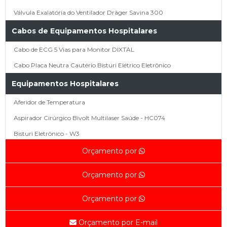
Válvula Exalatória do Ventilador Dräger Savina 300
Cabos de Equipamentos Hospitalares
Cabo de ECG 5 Vias para Monitor DIXTAL
Cabo Placa Neutra Cautério Bisturi Elétrico Eletrônico
Equipamentos Hospitalares
Aferidor de Temperatura
Aspirador Cirúrgico Bivolt Multilaser Saúde - HC074
Bisturi Eletrônico - W3
Bisturi Eletrônico BP-150 - EMAI
Orçamento por
Bisturi ValleyLab Force 2 (Recondicionado)
Orçamento por
Bisturi WEM SS 500 110v
Bisturi WEM SS 500 Tensão de Trabalho 110v
Orçamento por
Fonte de Luz Ferrarimedical
Orçamento por E-mail