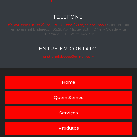
TELEFONE:
(65) 99953-1099
(65) 98127-7668
(65) 99353-2833
Condomínio
empresarial Endereço: 10529, Av. Miguel Sutil, 10441 - Cidade Alta
Cuiabá/MT - CEP: 78043-305
ENTRE EM CONTATO:
cristianolabotec@gmail.com
Home
Quem Somos
Serviços
Produtos