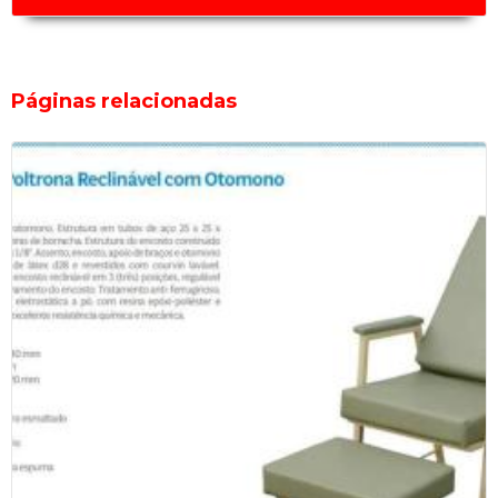
Oxímetro de Bancada Micromed
Serra Elétrica de Gesso 220v - Nevoni
Peças de Equipamentos Médicos
Páginas relacionadas
Conectores de Atuadores de Camas Hospitalares
Engate Rápido da Pressão Não Invasiva para Monitor DIXTAL
Gerador de Alta Tensão para Backlight dos Monitores DIXTAL
DX2021, DX2010, DX2023
Placa Eletrônica de ECG para os Monitores da DIXTAL DX2023
Tela do Monitor Efficia CM10 da Philips