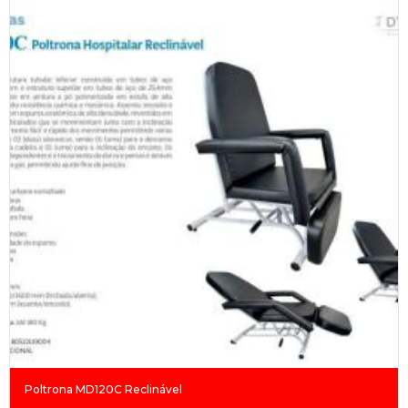
Poltrona MD120C Reclinável