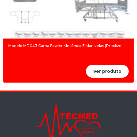
Modelo MD043 Cama Fawler Mecânica 3 Manivelas (Proclive)
Ver produto