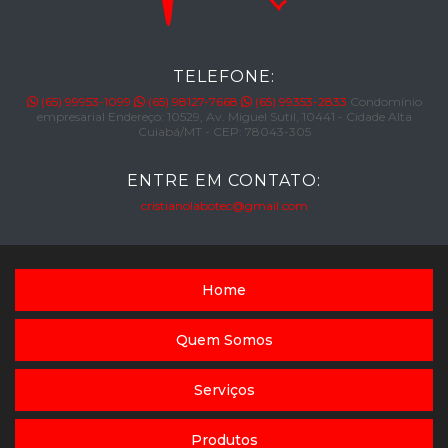
TELEFONE:
(65) 99953-1099
(65) 98127-7668
(65) 99353-2833
Condomínio
empresarial Endereço: 10529, Av. Miguel Sutil, 10441 - Cidade Alta
Cuiabá/MT - CEP: 78043-305
ENTRE EM CONTATO:
cristianolabotec@gmail.com
Home
Quem Somos
Serviços
Produtos