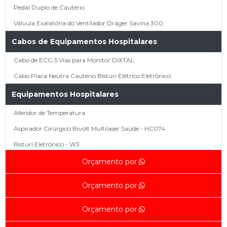
Pedal Duplo de Cautério
Válvula Exalatória do Ventilador Dräger Savina 300
Cabos de Equipamentos Hospitalares
Cabo de ECG 5 Vias para Monitor DIXTAL
Cabo Placa Neutra Cautério Bisturi Elétrico Eletrônico
Equipamentos Hospitalares
Aferidor de Temperatura
Aspirador Cirúrgico Bivolt Multilaser Saúde - HC074
Bisturi Eletrônico - W3
Bisturi Eletrônico BP-150 - EMAI
Orçamento por
Bisturi ValleyLab Force 2 (Recondicionado)
Orçamento por
Bisturi WEM SS 500 110v
Bisturi WEM SS 500 Tensão de Trabalho 110v
Orçamento por
Fonte de Luz Ferrarimedical