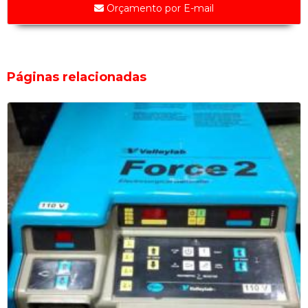
Orçamento por E-mail
Oxímetro de Bancada Micromed
Serra Elétrica de Gesso 220v - Nevoni
Peças de Equipamentos Médicos
Páginas relacionadas
Conectores de Atuadores de Camas Hospitalares
Engate Rápido da Pressão Não Invasiva para Monitor DIXTAL
Gerador de Alta Tensão para Backlight dos Monitores DIXTAL
DX2021, DX2010, DX2023
Placa Eletrônica de ECG para os Monitores da DIXTAL DX2023
Tela do Monitor Efficia CM10 da Philips