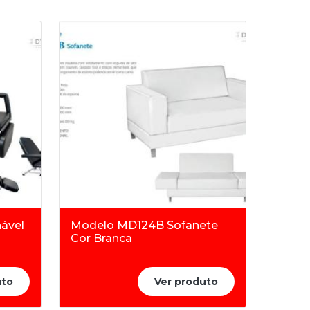
Conectores de Atuadores de Camas Hospitalares
Engate Rápido da Pressão Não Invasiva para
Monitor DIXTAL
Gerador de Alta Tensão para Backlight dos
Monitores DIXTAL DX2021, DX2010, DX2023
Placa Eletrônica de ECG para os Monitores da
DIXTAL DX2023
Tela do Monitor Efficia CM10 da Philips
ável
Modelo MD124B Sofanete
Cor Branca
uto
Ver produto