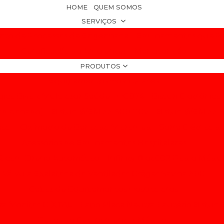
HOME
QUEM SOMOS
SERVIÇOS
to de Processos de Engenharia
Equipamentos que Re
Certificação de Ambientes
Manutenção
PRODUTOS
Equipamentos Hospitalares
gico Bivolt Multilaser Saúde - HC074
Bisturi Eletrônico
ndicionado)
Bisturi WEM SS 500 110v
Bisturi WEM SS 
ical
Oxímetro de Bancada Micromed
Serra Elétrica d
Acessórios de Equipamentos Hospitalares
1/2 com Dreno Automático
Infinity ® etCO2 Pod e Módu
Válvula Exalatória do Ventilador Dräger Savina 300
Cabos de Equipamentos Hospitalares
ara Monitor DIXTAL
Cabo Placa Neutra Cautério Bisturi E
Peças de Equipamentos Médicos