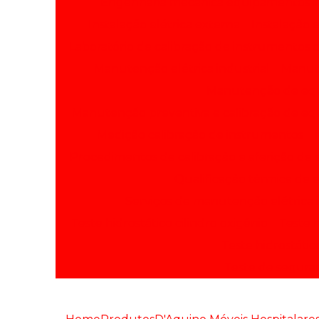
Engenharia mecânica equipamentos in
Instalação elétrica externa
Instalação e
Laboratório de calibração de instrumentos
Manutenção elétrica industrial
Manute
Manutenção de equ
Manutenção preventiva e calibração de e
Medição calibração de instrumentos
Procedimentos de calibração e aferição d
Qualificação térmica de
Serviços de manutenção elétrica i
Teste hidrostático cilindro oxigênio
Teste h
Teste hidrostáti
Teste de segura