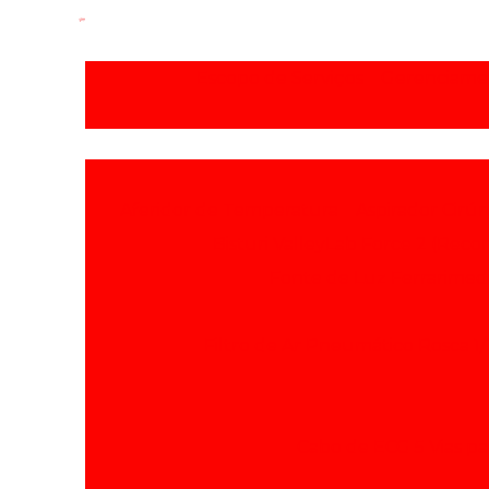
Escopo de Serviços
Gerenciamen
Aferidor de Temperatura
Aspirador Cirúr
Bisturi ValleyLab Force 2 (Reco
Fonte de Luz Ferrarimed
Filtro de Ar Pneumático Rosca 
Cabo de ECG 5 Vias p