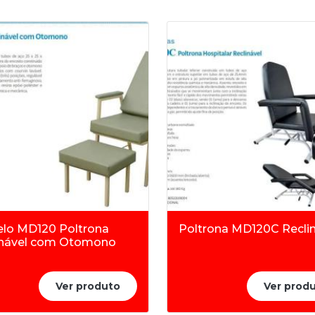
lo MD120 Poltrona
Poltrona MD120C Reclin
inável com Otomono
Ver produto
Ver prod