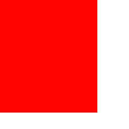
o elétrica baixa média e alta tensão
ro geral
Instalações elétricas preço
Manutenção de aparelhos hospitalares
nção de equipamentos de medição
mentos médicos
quipamentos
Manutenção rede elétrica
rçamento de manutenção elétrica
a tensão
Qualificação de equipamentos
ação elétrica em geral
as
Teste hidrostático caldeira
tico compressor
Teste hidrostático nr13
co em válvulas
ança elétrica