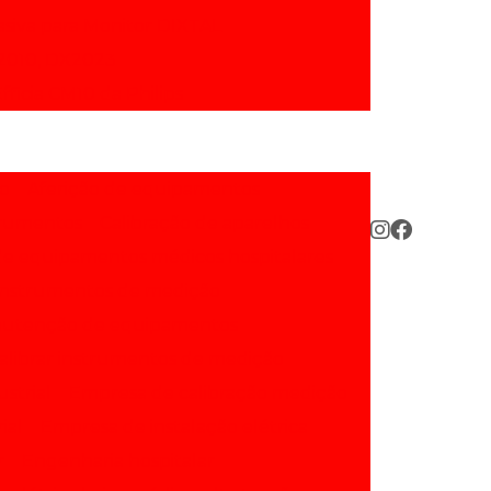
siva para Monitor DIXTAL
X2010, DX2023
fficia CM10 da Philips
ão
Aferição de equipamentos
strumentos
Calibração de aparelhos
de equipamentos médicos hospitalares
 instrumentos de medição
anutenção de equipamentos
alibrar instrumentos de medição
ustrial
Empresa de calibração medição
ial
Empresa de instalação elétrica
r
Engenharia hospitalar