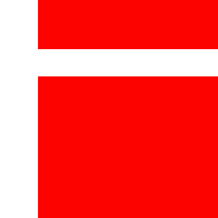
Conectores de Atuadores de 
Gerador de Alta 
Placa Eletrônica de ECG
Aferição e calibração de instrum
Aferição de instrumentos de medição
Calibração de equipamentos hospitalares
Calibração de equipamentos
Calibração de instrumentos de
Calibração de medidores de energia 
Conserto de equipamentos hospitalares
C
Empresa de calibração
Empresa de en
Empresas de calibração de 