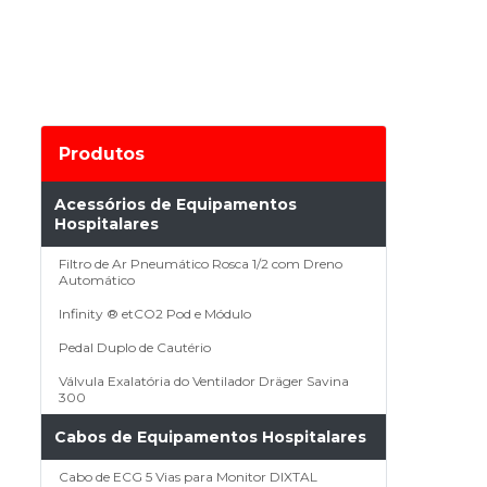
Produtos
Acessórios de Equipamentos
Hospitalares
Filtro de Ar Pneumático Rosca 1/2 com Dreno
Automático
Infinity ® etCO2 Pod e Módulo
Pedal Duplo de Cautério
Válvula Exalatória do Ventilador Dräger Savina
300
Cabos de Equipamentos Hospitalares
Cabo de ECG 5 Vias para Monitor DIXTAL