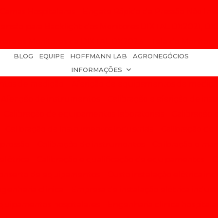
Camas Hospitalares
Engate Rápido da Pressão Não Inva
Tensão para Backlight dos Monitores DIXTAL DX2021, D
 para os Monitores da DIXTAL DX2023
Tela do Monitor E
BLOG
EQUIPE
HOFFMANN LAB
AGRONEGÓCIOS
INFORMAÇÕES
entos de medição
Aferição de equipamentos de mediç
Aferição de instrumentos
Calibração e aferição de in
Calibração de equipamentos laboratoriais
Calibração 
Calibração de instrumentos industriais
Calibração de
 pressão
Calibração de instrumentos
Calibração e m
elétrica
Calibração e qualificação de equipamentos
C
onserto de equipamentos
Custo instalação elétrica ind
genharia clínica
Empresa de instalação elétrica industr
equipamentos hospitalares
Engenharia clínica hospitala