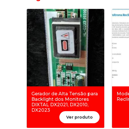
Gerador de Alta Tensão para
Mode
Backlight dos Monitores
Recl
DIXTAL DX2021, DX2010,
DX2023
Ver produto