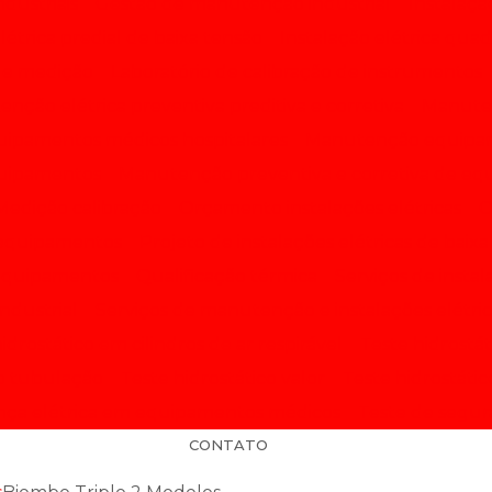
dustriais
Gestão de manutenção industrial
Instalaçã
létrica predial de baixa tensão
Instalação elétrica quad
 de medição
Laboratório de calibração de instrumentos
nção elétrica preventiva preditiva e corretiva
Manute
ipamentos médicos hospitalares
Manutenção equipa
quipamentos
Manutenção preventiva e corretiva de e
Medição calibração
Orçamento instalações elétricas
O
e equipamentos
Projeto de instalações elétricas de baix
 equipamentos
Qualificação térmica
Serviços de instal
ndustrial
Serviços de manutenção e instalações elétric
idrostático em cilindros de ar respirável
Teste hidrostá
co tubulação
Teste hidrostático valor
Teste hidrostáti
nça elétrica em equipamentos médicos
Teste de segur
CONTATO