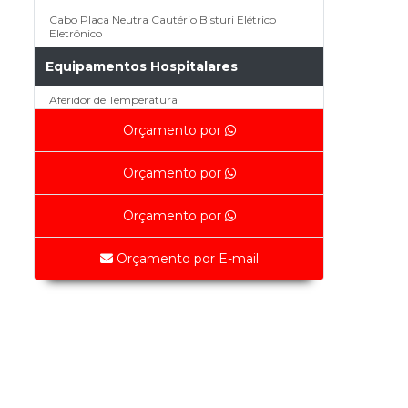
Cabo Placa Neutra Cautério Bisturi Elétrico
Eletrônico
Equipamentos Hospitalares
Aferidor de Temperatura
Aspirador Cirúrgico Bivolt Multilaser Saúde -
Orçamento por
HC074
Bisturi Eletrônico - W3
Orçamento por
Bisturi Eletrônico BP-150 - EMAI
Orçamento por
Bisturi ValleyLab Force 2 (Recondicionado)
Bisturi WEM SS 500 110v
Orçamento por E-mail
Bisturi WEM SS 500 Tensão de Trabalho 110v
Fonte de Luz Ferrarimedical
Oxímetro de Bancada Micromed
Serra Elétrica de Gesso 220v - Nevoni
Peças de Equipamentos Médicos