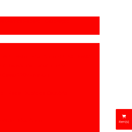
alizamos Reparo
Calibração
 - W3
Bisturi Eletrônico BP-150 - EMAI
500 Tensão de Trabalho 110v
e Gesso 220v - Nevoni
lo
Pedal Duplo de Cautério
létrico Eletrônico
iten(s)